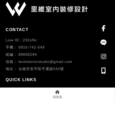
232vflic
0910-742-549
89006294
leviinteriorstudio@gmail.com
台南市安平區平通路542號
ABOUT
回首頁
WORKS
SERVICE
PROCESS