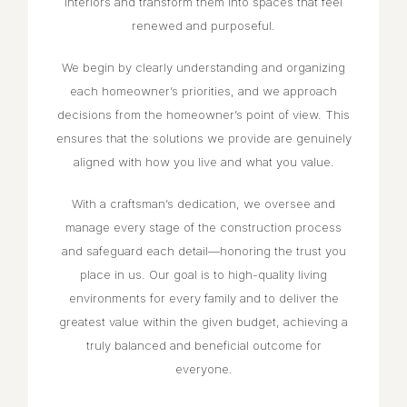
interiors and
transform them into spaces that feel
renewed and purposeful.
We begin by clearly understanding and organizing
each homeowner’s priorities, and we
approach
decisions from the homeowner’s point of view. This
ensures that the solutions we
provide are genuinely
aligned with how you live and what you value.
With a craftsman’s dedication, we oversee and
manage every stage of the construction
process
and safeguard each detail—honoring the trust you
place in us.
Our goal is to high-quality living
environments for every family and to deliver the
greatest value within the given budget, achieving a
truly balanced and beneficial outcome
for
everyone.