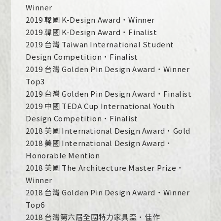
Winner
2019 韓國 K-Design Award ˙ Winner
2019 韓國 K-Design Award ˙ Finalist
2019 台灣 Taiwan International Student
Design Competition ˙ Finalist
2019 台灣 Golden Pin Design Award ˙ Winner
Top3
2019 台灣 Golden Pin Design Award ˙ Finalist
2019 中國 TEDA Cup International Youth
Design Competition ˙ Finalist
2018 美國 International Design Award ˙ Gold
2018 美國 International Design Award ˙
Honorable Mention
2018 美國 The Architecture Master Prize ˙
Winner
2018 台灣 Golden Pin Design Award ˙ Winner
Top6
2018 台灣第六屆全國特力家具盃 ˙ 佳作