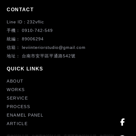
232vflic
0910-742-549
89006294
leviinteriorstudio@gmail.com
台南市安平區平通路542號
ABOUT
WORKS
SERVICE
PROCESS
ENAMEL PANEL
ARTICLE