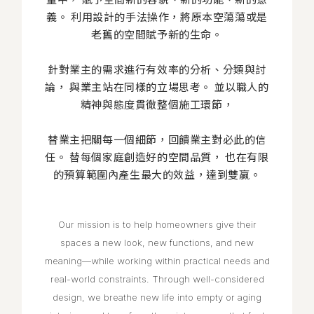
義。
利用設計的手法操作，將原本空蕩蕩或是
老舊的空間賦予新的生命。
針對業主的需求進行有效率的分析、分類與討
論，
與業主站在同樣的立場思考。
並以職人的
精神與態度貫徹整個施工環節，
替業主把關每一個細節，回饋業主對必此的信
任。
替每個家庭創造好的空間品質，
也在有限
的預算範圍內產生最大的效益，達到雙贏。
Our mission is to help homeowners give their
spaces a new look, new functions, and new
meaning—while working within practical needs and
real-world constraints.
Through well-considered
design, we breathe new life into empty or aging