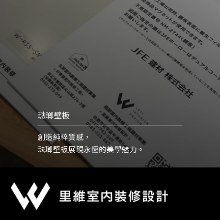
琺瑯壁板
創造純粹質感，
琺瑯壁板展現永恆的美學魅力。